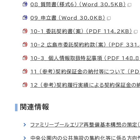
08_質問書（様式6） （Word 30.5KB）
09_申立書 （Word 30.0KB）
10-1_委託契約書（案） （PDF 114.2KB）
10-2_広島市委託契約約款（案） （PDF 331.
10-3_ 個人情報取扱特記事項 （PDF 148.8
11_（参考）契約保証金の納付等について （PDF
12_（参考）契約履行実績による契約保証金の納付
関連情報
ファミリープールエリア再整備基本構想の策定（
中央公園内の公共施設の集約化等に係る方向性