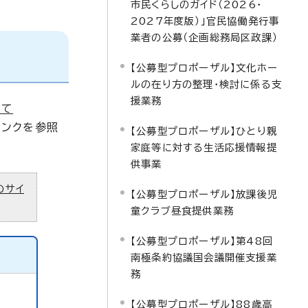
市民くらしのガイド（2026・
2027年度版）」官民協働発行事
業者の公募（企画総務局区政課）
【公募型プロポーザル】文化ホー
ルの在り方の整理・検討に係る支
援業務
いて
リンクを参照
【公募型プロポーザル】ひとり親
家庭等に対する生活応援情報提
供事業
のサイ
【公募型プロポーザル】放課後児
童クラブ昼食提供業務
【公募型プロポーザル】第48回
南極条約協議国会議開催支援業
務
【公募型プロポーザル】88歳高