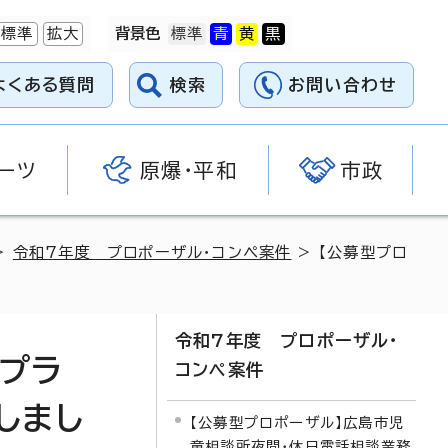
標準
拡大
背景色
よくある質問
検索
お問い合わせ
ーツ
原爆・平和
市政
>
令和7年度 プロポーザル・コンペ案件
> 【公募型プロ
令和7年度 プロポーザル・
化プラ
コンペ案件
しまし
【公募型プロポーザル】広島市児
童相談所夜間・休日電話相談業務