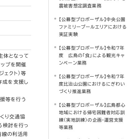
震被害想定調査業務
【公募型プロポーザル】中央公園
ファミリープールエリアにおける
実証実験
【公募型プロポーザル】令和7年
度 広島の「食」による観光キャ
主体となって
ンペーン業務
ョップを開催
ジェクト）等
【公募型プロポーザル】令和7年
作成を支援し
度比治山公園におけるにぎわい
づくり推進業務
支援等を行う
【公募型プロポーザル】広島都心
地域における帰宅困難者対応訓
づくり交通協
練（実地訓練）の企画・運営支援
る検討を行っ
等業務
備線の利活用