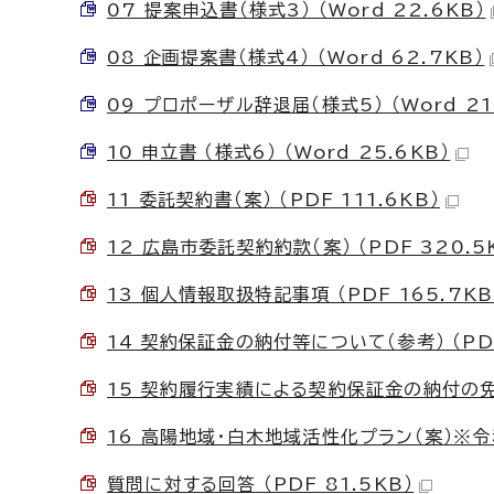
07 提案申込書（様式3） （Word 22.6KB）
08 企画提案書（様式4） （Word 62.7KB）
09 プロポーザル辞退届（様式5） （Word 21
10 申立書 （様式6） （Word 25.6KB）
11 委託契約書（案） （PDF 111.6KB）
12 広島市委託契約約款（案） （PDF 320.5
13 個人情報取扱特記事項 （PDF 165.7KB
14 契約保証金の納付等について（参考） （PDF
15 契約履行実績による契約保証金の納付の免除に
16 高陽地域・白木地域活性化プラン（案）※令和
質問に対する回答 （PDF 81.5KB）