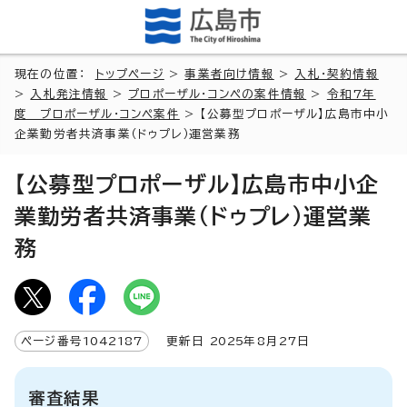
現在の位置：
トップページ
>
事業者向け情報
>
入札・契約情報
>
入札発注情報
>
プロポーザル・コンペの案件情報
>
令和7年
度 プロポーザル・コンペ案件
> 【公募型プロポーザル】広島市中小
企業勤労者共済事業（ドゥプレ）運営業務
【公募型プロポーザル】広島市中小企
業勤労者共済事業（ドゥプレ）運営業
務
ページ番号
1042187
更新日
2025
年8月
27
日
審査結果