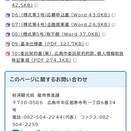
42.5KB）
06：（様式第3号）応募申込書 （Word 43.0KB）
07：（様式第4号）企画提案書 （Word 26.9KB）
08：（様式第5号）取下願 （Word 37.0KB）
09：基本仕様書 （PDF 321.7KB）
10：委託契約書（案）、広島市委託契約約款、個人情報取扱
特記事項 （PDF 274.3KB）
このページに関する
お問い合わせ
経済観光局
雇用推進課
〒730-8586 広島市中区国泰寺町一丁目6番34
号
電話：082-504-2244（代表） ファクス：082-
504-2259