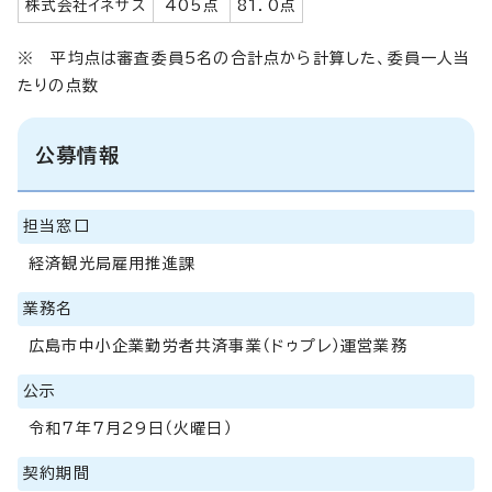
株式会社イネサス
405点
81．0点
※ 平均点は審査委員5名の合計点から計算した、委員一人当
たりの点数
公募情報
担当窓口
経済観光局雇用推進課
業務名
広島市中小企業勤労者共済事業（ドゥプレ）運営業務
公示
令和7年7月29日（火曜日）
契約期間