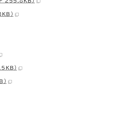
255.8KB）
8KB）
.5KB）
B）