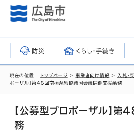
防災
くらし・手続き
現在の位置：
トップページ
>
事業者向け情報
>
入札・
ポーザル】第48回南極条約協議国会議開催支援業務
【公募型プロポーザル】第
務