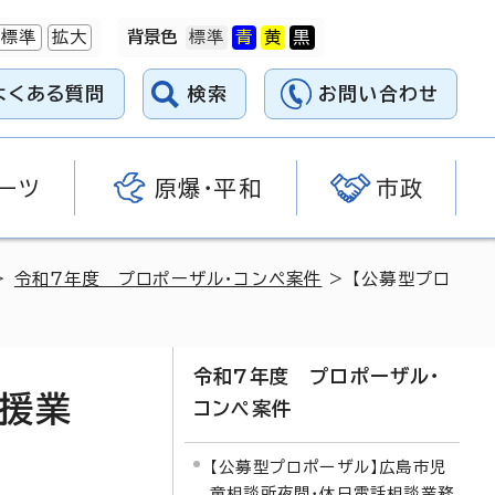
標準
拡大
背景色
よくある質問
検索
お問い合わせ
ーツ
原爆・平和
市政
>
令和7年度 プロポーザル・コンペ案件
> 【公募型プロ
令和7年度 プロポーザル・
支援業
コンペ案件
【公募型プロポーザル】広島市児
童相談所夜間・休日電話相談業務