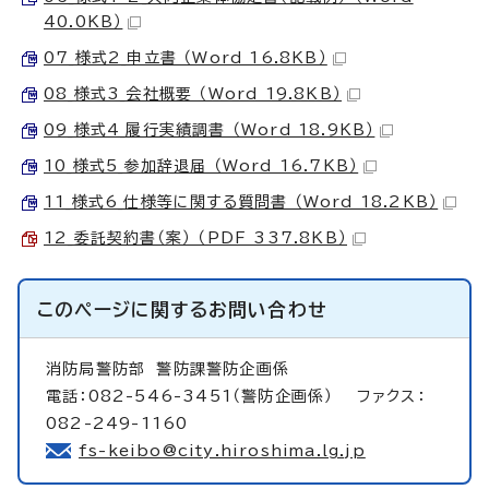
40.0KB）
07_様式2_申立書 （Word 16.8KB）
08_様式3_会社概要 （Word 19.8KB）
09_様式4_履行実績調書 （Word 18.9KB）
10_様式5_参加辞退届 （Word 16.7KB）
11_様式6_仕様等に関する質問書 （Word 18.2KB）
12_委託契約書（案） （PDF 337.8KB）
このページに関する
お問い合わせ
消防局警防部
警防課警防企画係
電話：082-546-3451（警防企画係） ファクス：
082-249-1160
fs-keibo@city.hiroshima.lg.jp