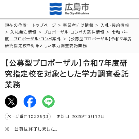
現在の位置：
トップページ
>
事業者向け情報
>
入札・契約情報
>
入札発注情報
>
プロポーザル・コンペの案件情報
>
令和7年
度 プロポーザル・コンペ案件
> 【公募型プロポーザル】令和7年度
研究指定校を対象とした学力調査委託業務
【公募型プロポーザル】令和7年度研
究指定校を対象とした学力調査委託
業務
ページ番号
1032593
更新日
2025
年3月
12
日
※ 公募は終了しました。