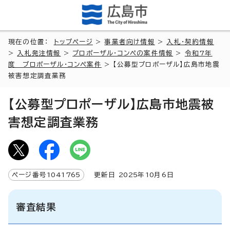
現在の位置：
トップページ
>
事業者向け情報
>
入札・契約情報
>
入札発注情報
>
プロポーザル・コンペの案件情報
>
令和7年
度 プロポーザル・コンペ案件
> 【公募型プロポーザル】広島市地震
被害想定調査業務
【公募型プロポーザル】広島市地震被
害想定調査業務
ページ番号
1041765
更新日
2025
年
10
月6日
審査結果