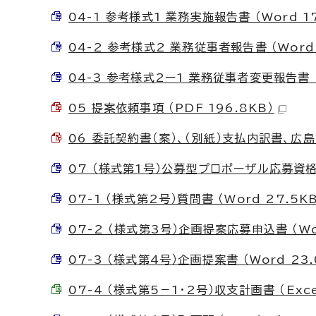
04-1 参考様式1 業務実施報告書 （Word 17
04-2 参考様式2 業務従事者報告書 （Word 
04-3 参考様式2ー1 業務従事者変更報告書 （W
05 提案依頼事項 （PDF 196.8KB）
06 委託契約書（案）、（別紙）支払内訳書、広島
07 （様式第1号）公募型プロポーザル応募資格確
07-1 （様式第2号）質問書 （Word 27.5K
07-2 （様式第3号）企画提案応募申込書 （Wor
07-3 （様式第4号）企画提案書 （Word 23.
07-4 （様式第5－1・2号）収支計画書 （Exce