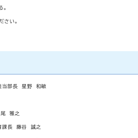
る。
ださい。
担当部長 星野 和敏
尾 雅之
育課長 藤谷 誠之