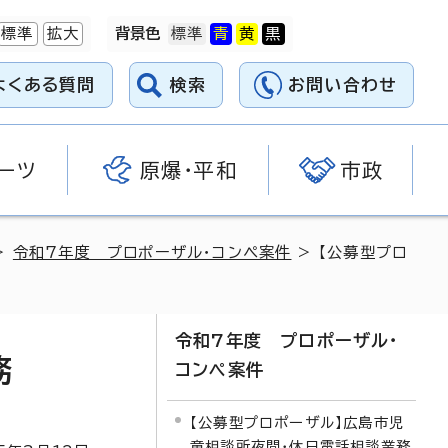
標準
拡大
背景色
よくある質問
検索
お問い合わせ
ーツ
原爆・平和
市政
>
令和7年度 プロポーザル・コンペ案件
> 【公募型プロ
令和7年度 プロポーザル・
務
コンペ案件
【公募型プロポーザル】広島市児
童相談所夜間・休日電話相談業務