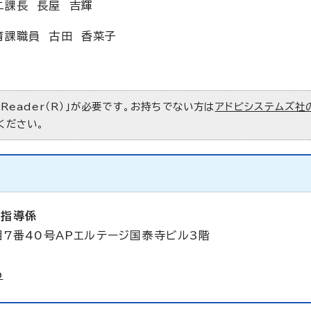
二課長 長屋 吉輝
育課職員 古田 香菜子
 Reader（R）」が必要です。お持ちでない方は
アドビシステムズ社
ください。
校指導係
目7番40号APエルテージ国泰寺ビル3階
p