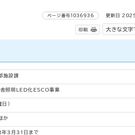
ページ番号
1036936
更新日
202
大きな文字
印刷
部施設課
舎照明LED化ESCO事業
曜日）
ほか
年3月31日まで