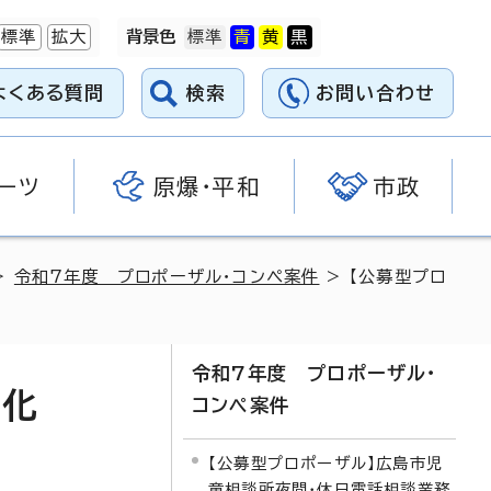
標準
拡大
背景色
よくある質問
検索
お問い合わせ
ーツ
原爆・平和
市政
>
令和7年度 プロポーザル・コンペ案件
> 【公募型プロ
令和7年度 プロポーザル・
D化
コンペ案件
【公募型プロポーザル】広島市児
童相談所夜間・休日電話相談業務