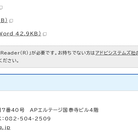
B）
ord 42.9KB）
 Reader（R）」が必要です。お持ちでない方は
アドビシステムズ社
ください。
目7番40号 APエルテージ国泰寺ビル4階
：082-504-2509
g.jp