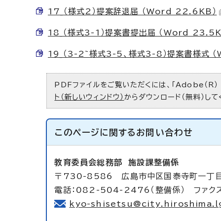
17_（様式2）提案辞退届 （Word 22.6KB）
18_（様式3-1）提案書提出届 （Word 23.5K
19_（3-2~様式3-5、様式3-8）提案書様式 （W
PDFファイルをご覧いただくには、「Adobe（R）
ト（新しいウィンドウ）
からダウンロード（無料）して
このページに関する
お問い合わせ
教育委員会総務部
施設課整備係
〒730-8586 広島市中区国泰寺町一丁
電話：082-504-2476（整備係） ファクス
kyo-shisetsu@city.hiroshima.l