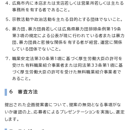
広島市内に本店または支店若しくは営業所若しくは主たる
事務所を有する者であること。
宗教活動や政治活動を主たる目的とする団体でないこと。
暴力団、暴力団員若しくは広島県暴力団排除条例第19条
第3項の規定による公表が現に行われている者または暴力
団、暴力団員と密接な関係を有する者が経営、運営に関係
している団体でないこと。
職業安定法第30条第1項に基づく厚生労働大臣の許可を
受けた有料職業紹介事業者または同法第33条第1項に基
づく厚生労働大臣の許可を受けた無料職業紹介事業者で
あること。
6 審査方法
提出された企画提案書について、提案の無効となる事項がな
いか確認の上、応募者によるプレゼンテーションを実施し、選定
します。