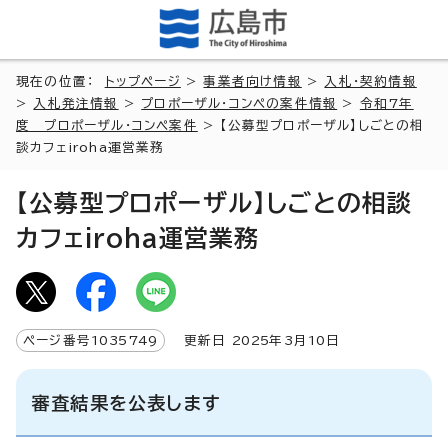
現在の位置：
トップページ
>
事業者向け情報
>
入札・契約情報
>
入札発注情報
>
プロポーザル・コンペの案件情報
>
令和7年
度 プロポーザル・コンペ案件
> 【公募型プロポーザル】しごとの相
談カフェiroha運営業務
【公募型プロポーザル】しごとの相談
カフェiroha運営業務
ページ番号
1035749
更新日
2025
年3月
10
日
審査結果を公表します