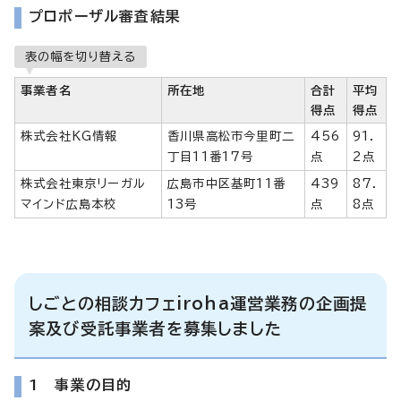
プロポーザル審査結果
表の幅を切り替える
事業者名
所在地
合計
平均
得点
得点
株式会社KG情報
香川県高松市今里町二
456
91．
丁目11番17号
点
2点
株式会社東京リーガル
広島市中区基町11番
439
87．
マインド広島本校
13号
点
8点
しごとの相談カフェiroha運営業務の企画提
案及び受託事業者を募集しました
1 事業の目的