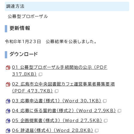
調達方法
公募型プロポーザル
更新情報
令和8年1月23日 公募結果を公表しました。
ダウンロード
01_公募型プロポーザル手続開始の公示 （PDF
317.8KB）
02_広島市立中央図書館カフェ運営事業者募集要項
（PDF 473.7KB）
03_応募申込書（様式1） （Word 30.1KB）
04_応募に係る誓約書（様式2） （Word 27.9KB）
05_企画提案書（様式3） （Word 27.5KB）
06_辞退届（様式4） （Word 28.8KB）