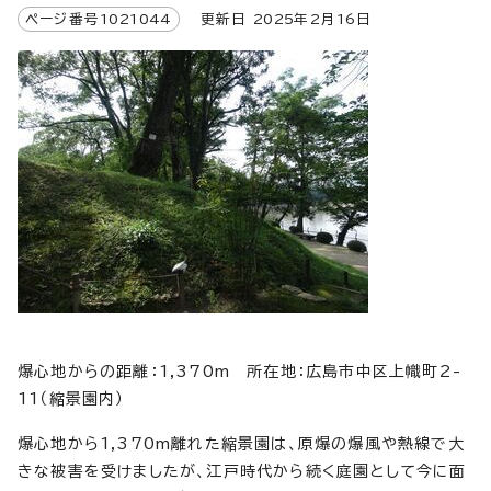
ページ番号
1021044
更新日
2025
年2月
16
日
爆心地からの距離：1,370m 所在地：広島市中区上幟町2-
11（縮景園内）
爆心地から1,370m離れた縮景園は、原爆の爆風や熱線で大
きな被害を受けましたが、江戸時代から続く庭園として今に面