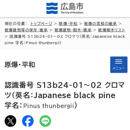
現在の位置：
トップページ
>
原爆・平和
>
被爆の実相の継承
>
被爆建物等の保存・継承
>
被爆建物・樹木・橋梁
>
被爆樹木リスト
> 認識番号 S13b24-01～02 クロマツ（英名：
Japanese black
pine
学名：
Pinus thunbergii
）
原爆・平和
メニュー
認識番号 S13b24-01～02 クロマ
ツ（英名：
Japanese black pine
学名：
）
Pinus thunbergii