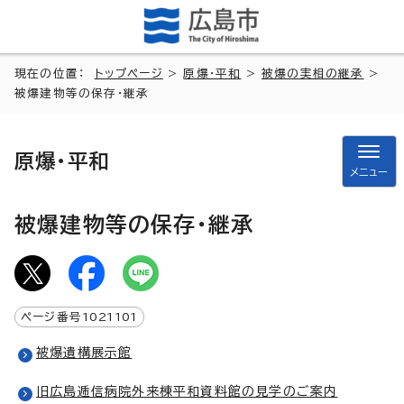
現在の位置：
トップページ
>
原爆・平和
>
被爆の実相の継承
>
被爆建物等の保存・継承
原爆・平和
メニュー
被爆建物等の保存・継承
ページ番号
1021101
被爆遺構展示館
旧広島逓信病院外来棟平和資料館の見学のご案内