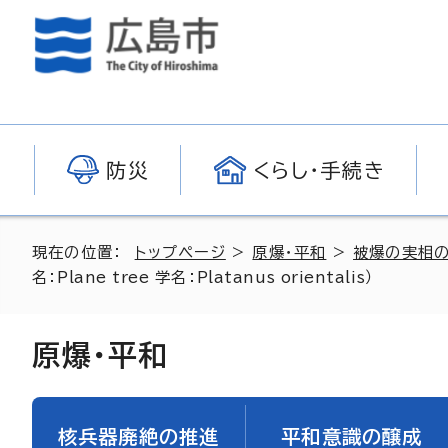
防災
くらし・手続き
現在の位置：
トップページ
>
原爆・平和
>
被爆の実相
名：
Plane tree
学名：
Platanus orientalis
）
原爆・平和
核兵器廃絶の推進
平和意識の醸成