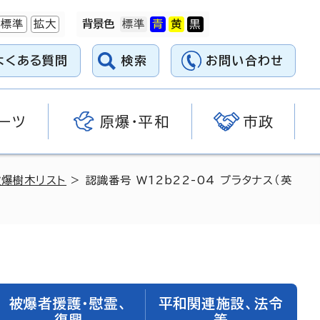
標準
拡大
背景色
よくある質問
検索
お問い合わせ
ーツ
原爆・平和
市政
被爆樹木リスト
> 認識番号 W12b22-04 プラタナス（英
被爆者援護・慰霊、
平和関連施設、法令
復興
等