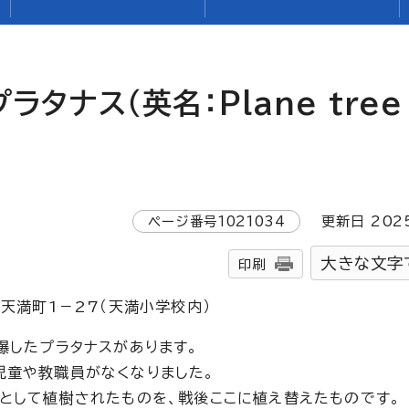
プラタナス（英名：
Plane tree
ページ番号
1021034
更新日
202
大きな文字
印刷
区天満町1－27（天満小学校内）
爆したプラタナスがあります。
児童や教職員がなくなりました。
念として植樹されたものを、戦後ここに植え替えたものです。