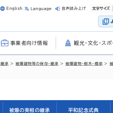
English
音声読み上げ
文字サイズ
Language
事業者向け情報
観光・文化・スポ
の継承
>
被爆建物等の保存・継承
>
被爆建物・樹木・橋梁
>
被爆の実相の継承
平和記念式典