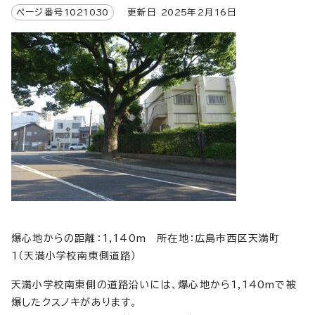
ページ番号
1021030
更新日
2025
年2月
16
日
爆心地からの距離：1,140m 所在地：広島市西区天満町
1（天満小学校南東側道路）
天満小学校南東側の道路沿いには、爆心地から1,140mで被
爆したクスノキがあります。