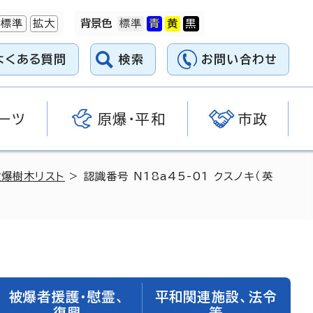
標準
拡大
背景色
よくある質問
検索
お問い合わせ
ーツ
原爆・平和
市政
被爆樹木リスト
> 認識番号 N18a45-01 クスノキ（英
被爆者援護・慰霊、
平和関連施設、法令
復興
等