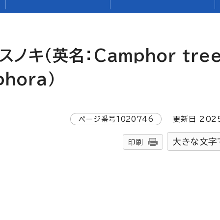
クスノキ（英名：
Camphor tre
phora
）
ページ番号
1020746
更新日
202
大きな文字
印刷