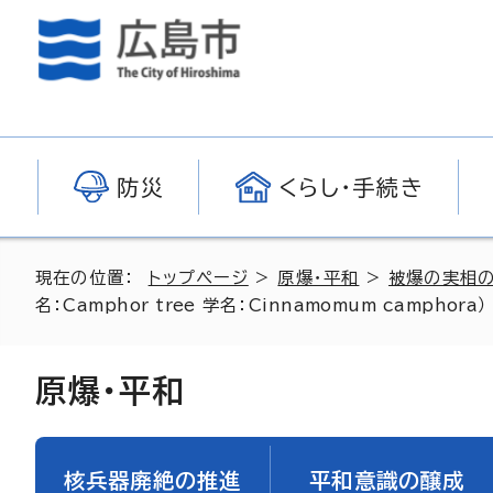
防災
くらし・手続き
現在の位置：
トップページ
>
原爆・平和
>
被爆の実相
名：
Camphor tree
学名：
Cinnamomum camphora
）
原爆・平和
核兵器廃絶の推進
平和意識の醸成