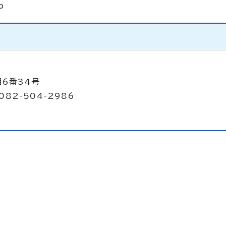
p
目6番34号
082-504-2986