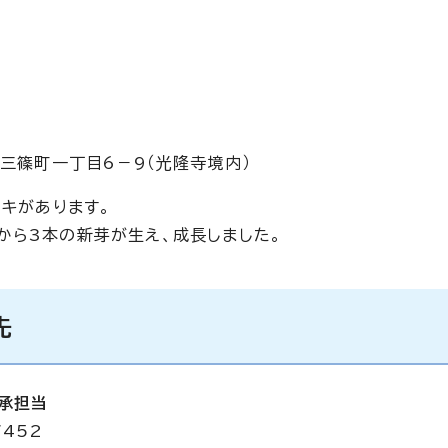
区三篠町一丁目6－9（光隆寺境内）
ノキがあります。
から3本の新芽が生え、成長しました。
先
承担当
7452