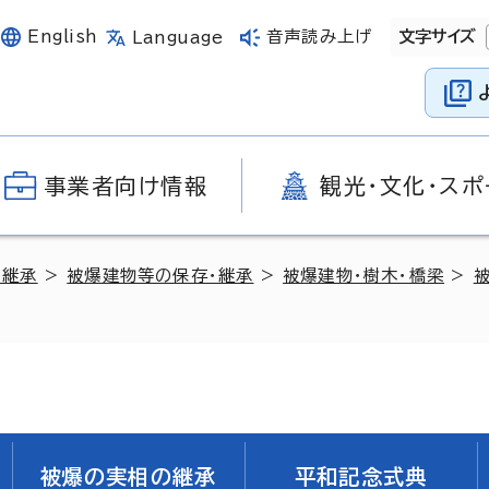
English
音声読み上げ
文字サイズ
Language
事業者向け情報
観光・文化・スポ
の継承
>
被爆建物等の保存・継承
>
被爆建物・樹木・橋梁
>
被爆の実相の継承
平和記念式典