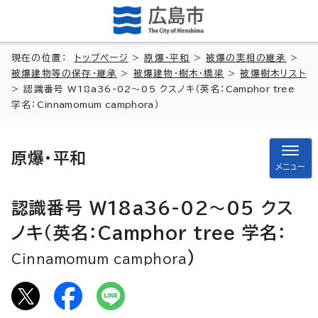
現在の位置：
トップページ
>
原爆・平和
>
被爆の実相の継承
>
被爆建物等の保存・継承
>
被爆建物・樹木・橋梁
>
被爆樹木リスト
> 認識番号 W18a36-02～05 クスノキ（英名：
Camphor tree
学名：
Cinnamomum camphora
）
原爆・平和
メニュー
認識番号 W18a36-02～05 クス
ノキ（英名：
Camphor tree
学名：
）
Cinnamomum camphora