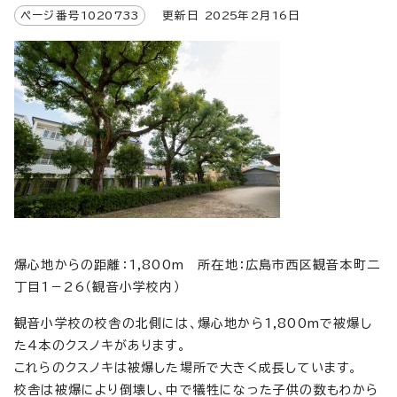
ページ番号
1020733
更新日
2025
年2月
16
日
爆心地からの距離：1,800m 所在地：広島市西区観音本町二
丁目1－26（観音小学校内）
観音小学校の校舎の北側には、爆心地から1,800mで被爆し
た4本のクスノキがあります。
これらのクスノキは被爆した場所で大きく成長しています。
校舎は被爆により倒壊し、中で犠牲になった子供の数もわから