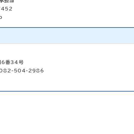
承担当
7452
p
目6番34号
082-504-2986