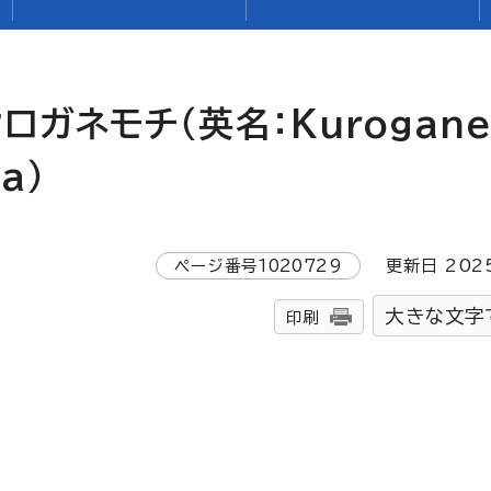
クロガネモチ（英名：
Kurogan
da
）
ページ番号
1020729
更新日
202
大きな文字
印刷