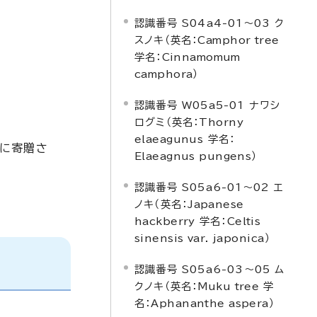
認識番号 S04a4-01～03 ク
スノキ（英名：
Camphor tree
学名：
Cinnamomum
camphora
）
認識番号 W05a5-01 ナワシ
ログミ（英名：
Thorny
elaeagunus
学名：
校に寄贈さ
Elaeagnus pungens
）
認識番号 S05a6-01～02 エ
ノキ（英名：
Japanese
hackberry
学名：
Celtis
sinensis var. japonica
）
認識番号 S05a6-03～05 ム
クノキ（英名：
Muku tree
学
名：
Aphananthe aspera
）