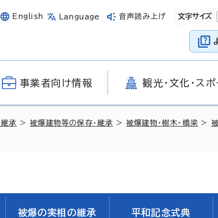
English
音声読み上げ
文字サイズ
Language
事業者向け情報
観光・文化・スポ
の継承
>
被爆建物等の保存・継承
>
被爆建物・樹木・橋梁
>
被爆の実相の継承
平和記念式典