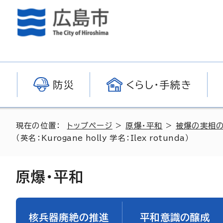
防災
くらし・手続き
現在の位置：
トップページ
>
原爆・平和
>
被爆の実相
（英名：
Kurogane holly
学名：
Ilex rotunda
）
原爆・平和
核兵器廃絶の推進
平和意識の醸成