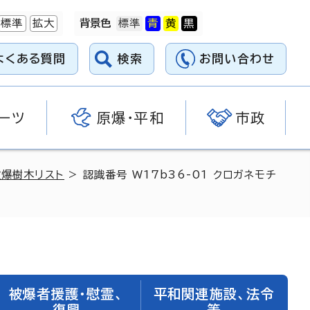
標準
拡大
背景色
よくある質問
検索
お問い合わせ
ーツ
原爆・平和
市政
被爆樹木リスト
> 認識番号 W17b36-01 クロガネモチ
被爆者援護・慰霊、
平和関連施設、法令
復興
等