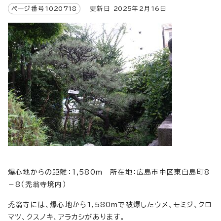
ページ番号
1020718
更新日
2025
年2月
16
日
爆心地からの距離：1,580m 所在地：広島市中区東白島町8
－8（禿翁寺境内）
禿翁寺には、爆心地から1,580mで被爆したウメ、モミジ、クロ
マツ、クスノキ、アラカシがあります。