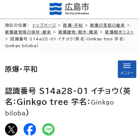
現在の位置：
トップページ
>
原爆・平和
>
被爆の実相の継承
>
被爆建物等の保存・継承
>
被爆建物・樹木・橋梁
>
被爆樹木リスト
> 認識番号 S14a28-01 イチョウ（英名：
Ginkgo tree
学名：
Ginkgo biloba
）
原爆・平和
メニュー
認識番号 S14a28-01 イチョウ（英
名：
Ginkgo tree
学名：
Ginkgo
）
biloba