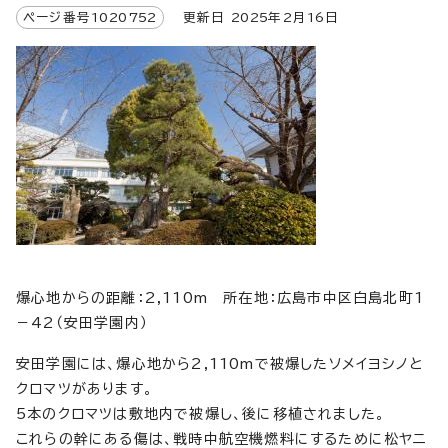
ページ番号
1020752
更新日
2025
年2月
16
日
爆心地からの距離：2,110m 所在地：広島市中区白島北町1
－42（安田学園内）
安田学園には、爆心地から2,110mで被爆したソメイヨシノと
クロマツがあります。
5本のクロマツは敷地内で被爆し、後に移植されました。
これらの幹にある傷は、戦時中航空機燃料にするために松ヤニ