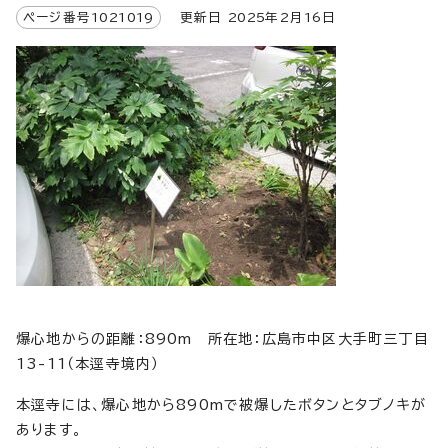
ページ番号
1021019
更新日
2025
年2月
16
日
爆心地からの距離：890m 所在地：広島市中区大手町三丁目
13-11（本逕寺境内）
本逕寺には、爆心地から890mで被爆したボタンとタブノキが
あります。