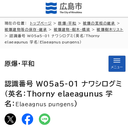
現在の位置：
トップページ
>
原爆・平和
>
被爆の実相の継承
>
被爆建物等の保存・継承
>
被爆建物・樹木・橋梁
>
被爆樹木リスト
> 認識番号 W05a5-01 ナワシログミ（英名：
Thorny
elaeagunus
学名：
Elaeagnus pungens
）
原爆・平和
メニュー
認識番号 W05a5-01 ナワシログミ
（英名：
Thorny elaeagunus
学
名：
）
Elaeagnus pungens