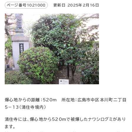
ページ番号
1021008
更新日
2025
年2月
16
日
爆心地からの距離：520m 所在地：広島市中区本川町二丁目
5－13（清住寺境内）
清住寺には、爆心地から520mで被爆したナワシログミがあり
ます。