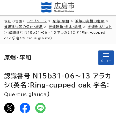
現在の位置：
トップページ
>
原爆・平和
>
被爆の実相の継承
>
被爆建物等の保存・継承
>
被爆建物・樹木・橋梁
>
被爆樹木リスト
> 認識番号 N15b31-06～13 アラカシ（英名：
Ring-cupped
oak
学名：
Quercus glauca
）
原爆・平和
メニュー
認識番号 N15b31-06～13 アラカ
シ（英名：
Ring-cupped oak
学名：
）
Quercus glauca