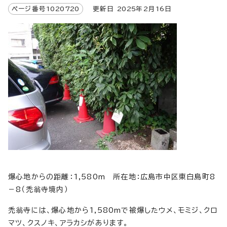
ページ番号
1020720
更新日
2025
年2月
16
日
爆心地からの距離：1,580m 所在地：広島市中区東白島町8
－8（禿翁寺境内）
禿翁寺には、爆心地から1,580mで被爆したウメ、モミジ、クロ
マツ、クスノキ、アラカシがあります。