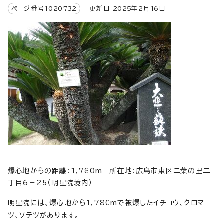
ページ番号
1020732
更新日
2025
年2月
16
日
爆心地からの距離：1,780m 所在地：広島市東区二葉の里二
丁目6－25（明星院境内）
明星院には、爆心地から1,780mで被爆したイチョウ、クロマ
ツ、ソテツがあります。