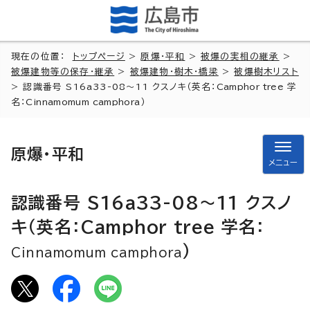
現在の位置：
トップページ
>
原爆・平和
>
被爆の実相の継承
>
被爆建物等の保存・継承
>
被爆建物・樹木・橋梁
>
被爆樹木リスト
> 認識番号 S16a33-08～11 クスノキ（英名：
Camphor tree
学
名：
Cinnamomum camphora
）
原爆・平和
メニュー
認識番号 S16a33-08～11 クスノ
キ（英名：
Camphor tree
学名：
）
Cinnamomum camphora