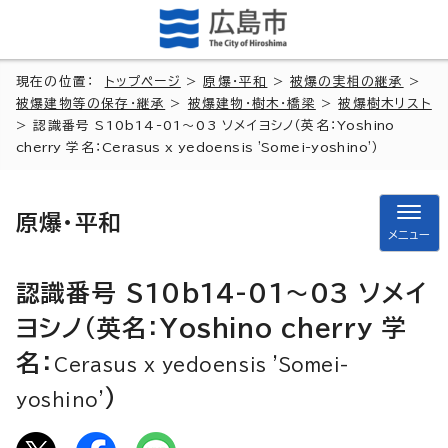
現在の位置：
トップページ
>
原爆・平和
>
被爆の実相の継承
>
被爆建物等の保存・継承
>
被爆建物・樹木・橋梁
>
被爆樹木リスト
> 認識番号 S10b14-01～03 ソメイヨシノ（英名：
Yoshino
cherry
学名：
Cerasus x yedoensis 'Somei-yoshino'
）
原爆・平和
メニュー
認識番号 S10b14-01～03 ソメイ
ヨシノ（英名：
Yoshino cherry
学
名：
Cerasus x yedoensis 'Somei-
）
yoshino'