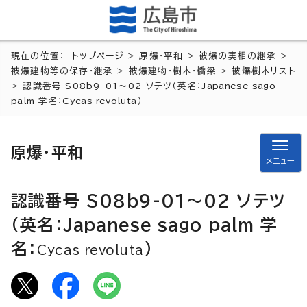
現在の位置：
トップページ
>
原爆・平和
>
被爆の実相の継承
>
被爆建物等の保存・継承
>
被爆建物・樹木・橋梁
>
被爆樹木リスト
> 認識番号 S08b9-01～02 ソテツ（英名：
Japanese sago
palm
学名：
Cycas revoluta
）
原爆・平和
メニュー
認識番号 S08b9-01～02 ソテツ
（英名：
Japanese sago palm
学
名：
）
Cycas revoluta