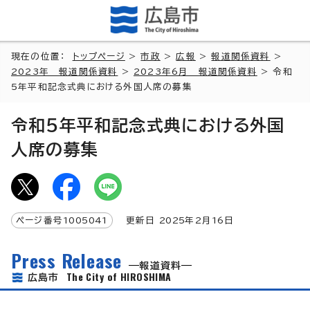
現在の位置：
トップページ
>
市政
>
広報
>
報道関係資料
>
2023年 報道関係資料
>
2023年6月 報道関係資料
> 令和
5年平和記念式典における外国人席の募集
令和5年平和記念式典における外国
人席の募集
ページ番号
1005041
更新日
2025
年2月
16
日
Press Release
報道資料
The City of HIROSHIMA
広島市