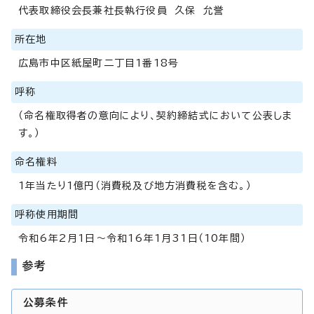
代表取締役会長兼社長執行役員 久保 允誉
所在地
広島市中区紙屋町二丁目1番18号
呼称
（命名権取得者の意向により、契約締結式において公表しま
す。）
命名権料
1年当たり1億円（消費税及び地方消費税を含む。）
呼称使用期間
令和6年2月1日～令和16年1月31日（10年間）
参考
公募条件