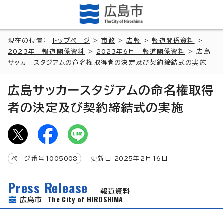
現在の位置：
トップページ
>
市政
>
広報
>
報道関係資料
>
2023年 報道関係資料
>
2023年6月 報道関係資料
> 広島
サッカースタジアムの命名権取得者の決定及び契約締結式の実施
広島サッカースタジアムの命名権取得
者の決定及び契約締結式の実施
ページ番号
1005008
更新日
2025
年2月
16
日
Press Release
報道資料
The City of HIROSHIMA
広島市