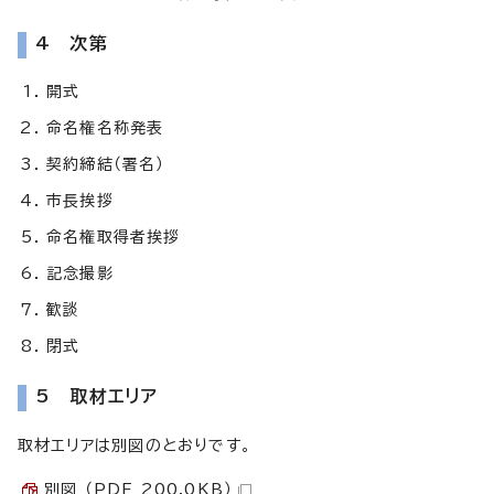
4 次第
開式
命名権名称発表
契約締結（署名）
市長挨拶
命名権取得者挨拶
記念撮影
歓談
閉式
5 取材エリア
取材エリアは別図のとおりです。
別図 （PDF 200.0KB）