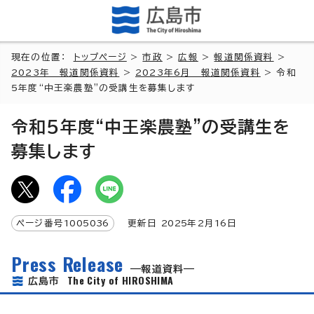
現在の位置：
トップページ
>
市政
>
広報
>
報道関係資料
>
2023年 報道関係資料
>
2023年6月 報道関係資料
> 令和
5年度“中王楽農塾”の受講生を募集します
令和5年度“中王楽農塾”の受講生を
募集します
ページ番号
1005036
更新日
2025
年2月
16
日
Press Release
報道資料
The City of HIROSHIMA
広島市