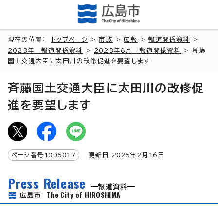
現在の位置：
トップページ
>
市政
>
広報
>
報道関係資料
>
2023年 報道関係資料
>
2023年6月 報道関係資料
> 斉藤
国土交通大臣に太田川の改修促進を要望します
斉藤国土交通大臣に太田川の改修促
進を要望します
ページ番号
1005017
更新日
2025
年2月
16
日
Press Release
報道資料
The City of HIROSHIMA
広島市