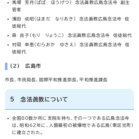
馬場 芳月（ばば ほうげつ） 念法眞教広島念法寺 副主
管者
濱田 成昭（はまだ なりあき） 念法眞教広島念法寺 信
徒総代
森 良子（もり りょうこ） 念法眞教広島念法寺 信徒総代
村岡 幸恵（むらおか ゆきえ） 念法眞教広島念法寺 信
徒総代
(2) 広島市
市長、市民局長、国際平和推進部長、平和推進課長
5 念法眞教について
全国80数か所に支院を持ち、その一つである広島念法寺
は、昭和62年に、人類最初の被爆地である広島（東区光町）
に建立された。