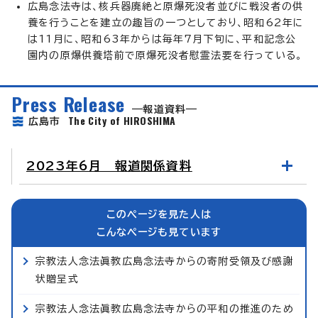
広島念法寺は、核兵器廃絶と原爆死没者並びに戦没者の供
養を行うことを建立の趣旨の一つとしており、昭和62年に
は11月に、昭和63年からは毎年7月下旬に、平和記念公
園内の原爆供養塔前で原爆死没者慰霊法要を行っている。
Press Release
報道資料
The City of HIROSHIMA
広島市
2023年6月 報道関係資料
このページを見た人は
こんなページも見ています
宗教法人念法眞教広島念法寺からの寄附受領及び感謝
状贈呈式
宗教法人念法眞教広島念法寺からの平和の推進のため