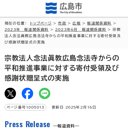
現在の位置：
トップページ
>
市政
>
広報
>
報道関係資料
>
2023年 報道関係資料
>
2023年6月 報道関係資料
> 宗教
法人念法眞教広島念法寺からの平和推進事業に対する寄付受領及
び感謝状贈呈式の実施
宗教法人念法眞教広島念法寺からの
平和推進事業に対する寄付受領及び
感謝状贈呈式の実施
ページ番号
1005013
更新日
2025
年2月
16
日
Press Release
報道資料