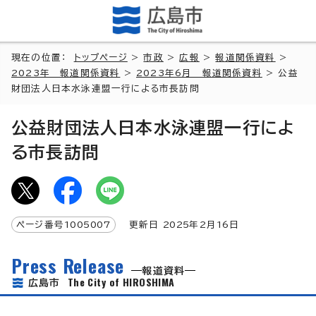
現在の位置：
トップページ
>
市政
>
広報
>
報道関係資料
>
2023年 報道関係資料
>
2023年6月 報道関係資料
> 公益
財団法人日本水泳連盟一行による市長訪問
公益財団法人日本水泳連盟一行によ
る市長訪問
ページ番号
1005007
更新日
2025
年2月
16
日
Press Release
報道資料
The City of HIROSHIMA
広島市