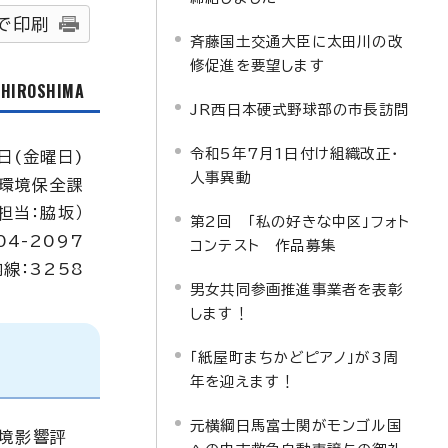
で印刷
斉藤国土交通大臣に太田川の改
修促進を要望します
f HIROSHIMA
JR西日本硬式野球部の市長訪問
令和5年7月1日付け組織改正・
日(金曜日)
人事異動
環境保全課
担当：脇坂）
第2回 「私の好きな中区」フォト
04-2097
コンテスト 作品募集
内線：3258
男女共同参画推進事業者を表彰
します！
「紙屋町まちかどピアノ」が3周
年を迎えます！
元横綱日馬富士関がモンゴル国
環境影響評