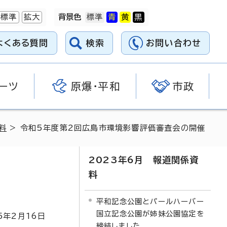
標準
拡大
背景色
よくある質問
検索
お問い合わせ
ーツ
原爆・平和
市政
料
> 令和5年度第2回広島市環境影響評価審査会の開催
2023年6月 報道関係資
料
平和記念公園とパールハーバー
国立記念公園が姉妹公園協定を
5
年2月
16
日
締結しました