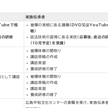
家族伝承者
Tubeで視
被爆の実相に係る講義
（DVD又はYouTu
聴）
近の研修
話法技術の習得に係る実技
（応募後、直近の
（10月予定）を受講）
被爆体験の聞取り
講話原稿の作成
講話実習
養成研修の修了
被爆体験の聞取り
者として講話
講話原稿の作成
講話実習
養成研修の修了
広島平和文化センターの委嘱を受け、家族伝承