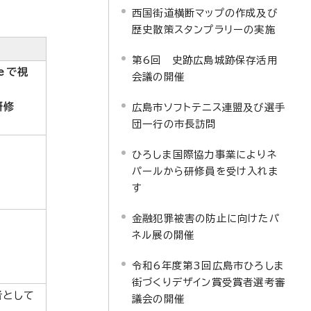
西国街道横断マップの作成及び
歴史散策スタンプラリーの実施
第6回 史跡広島城跡保存活用
beで視
会議の開催
研修
広島市ソフトテニス連盟及び選手
団一行の市長訪問
ひろしま国際協力事業によりネ
パールから研修員を受け入れま
す
金融犯罪被害の防止に向けたパ
ネル展の開催
令和6年度第3回広島市ひろしま
街づくりデザイン賞受賞者選考審
者として
議会の開催