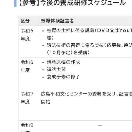
【参考】今後の養成研修スケジュール
区分
被爆体験証言者
被爆の実相に係る講義
（DVD又はYou
令和6
聴）
年度
話法技術の習得に係る実技
（応募後、直
（10月予定）を受講）
講話原稿の作成
令和6
講話実習
年度
養成研修の修了
令和7
広島平和文化センターの委嘱を受け、証言
年度
開始
令和8
―