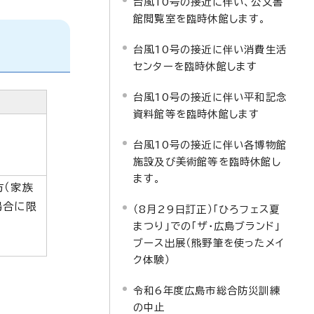
台風10号の接近に伴い、公文書
館閲覧室を臨時休館します。
台風10号の接近に伴い消費生活
センターを臨時休館します
台風10号の接近に伴い平和記念
資料館等を臨時休館します
台風10号の接近に伴い各博物館
施設及び美術館等を臨時休館し
ます。
方（家族
場合に限
（8月29日訂正）「ひろフェス夏
まつり」での「ザ・広島ブランド」
ブース出展（熊野筆を使ったメイ
ク体験）
令和6年度広島市総合防災訓練
の中止