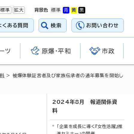
標準
拡大
背景色
よくある質問
検索
お問い合わせ
ーツ
原爆・平和
市政
資料
> 被爆体験証言者及び家族伝承者の通年募集を開始し
2024年8月 報道関係資
料
「企業を成長に導く『女性活躍』推
進セミナー」の開催