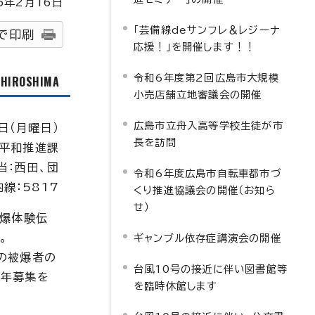
5
年2月
16
日
「芸備線deサンフレ＆レジーナ
で印刷
応援！」を開催します！！
令和6年度第2回広島市大規模
f HIROSHIMA
小売店舗立地審議会の開催
広島市立舟入高等学校生徒が市
日（月曜日）
長を訪問
平和推進課
当：西田、団
令和6年度広島市自転車都市づ
内線：5817
くり推進協議会の開催（お知ら
せ）
被爆体験伝
。
ギャンブル依存症講演会の開催
の被爆者の
台風10号の接近に伴い図書館等
通年募集を
を臨時休館します