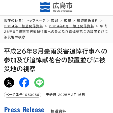
現在の位置：
トップページ
>
市政
>
広報
>
報道関係資料
>
2024年 報道関係資料
>
2024年8月 報道関係資料
> 平成
26年8月豪雨災害追悼行事への参加及び追悼献花台の設置並びに
被災地の視察
平成26年8月豪雨災害追悼行事への
参加及び追悼献花台の設置並びに被
災地の視察
ページ番号
1030036
更新日
2025
年2月
16
日
Press Release
報道資料