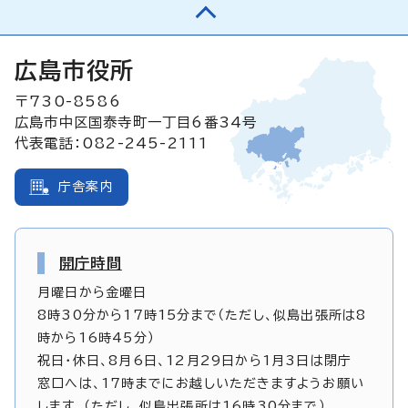
広島市役所
〒730-8586
広島市中区国泰寺町一丁目6番34号
代表電話：082-245-2111
庁舎案内
開庁時間
月曜日から金曜日
8時30分から17時15分まで（ただし、似島出張所は8
時から16時45分）
祝日・休日、8月6日、12月29日から1月3日は閉庁
窓口へは、17時までにお越しいただきますようお願い
します。（ただし、似島出張所は16時30分まで）