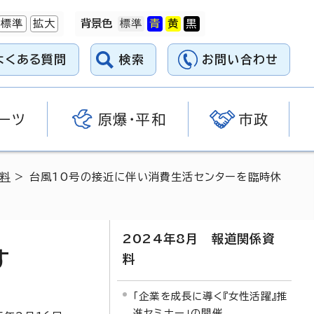
標準
拡大
背景色
よくある質問
検索
お問い合わせ
ーツ
原爆・平和
市政
資料
> 台風10号の接近に伴い消費生活センターを臨時休
2024年8月 報道関係資
す
料
「企業を成長に導く『女性活躍』推
進セミナー」の開催