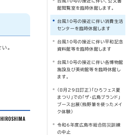
台風10号の接近に伴い、公文書
館閲覧室を臨時休館します。
台風10号の接近に伴い消費生活
センターを臨時休館します
台風10号の接近に伴い平和記念
さい。
資料館等を臨時休館します
台風10号の接近に伴い各博物館
施設及び美術館等を臨時休館し
ます。
（8月29日訂正）「ひろフェス夏
まつり」での「ザ・広島ブランド」
ブース出展（熊野筆を使ったメイ
ク体験）
f HIROSHIMA
令和6年度広島市総合防災訓練
の中止