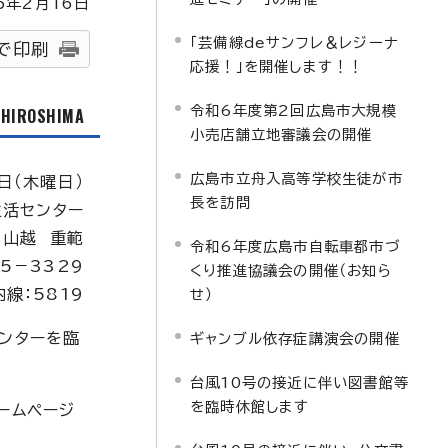
5
年2月
16
日
「芸備線deサンフレ＆レジーナ
で印刷
応援！」を開催します！！
令和6年度第2回広島市大規模
f HIROSHIMA
小売店舗立地審議会の開催
広島市立舟入高等学校生徒が市
日（木曜日）
長を訪問
生活センター
：山越 重範
令和6年度広島市自転車都市づ
5－3329
くり推進協議会の開催（お知ら
内線：5819
せ）
センターを臨
ギャンブル依存症講演会の開催
台風10号の接近に伴い図書館等
を臨時休館します
ームページ