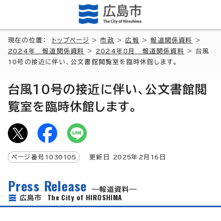
現在の位置：
トップページ
>
市政
>
広報
>
報道関係資料
>
2024年 報道関係資料
>
2024年8月 報道関係資料
> 台風
10号の接近に伴い、公文書館閲覧室を臨時休館します。
台風10号の接近に伴い、公文書館閲
覧室を臨時休館します。
ページ番号
1030105
更新日
2025
年2月
16
日
Press Release
報道資料
The City of HIROSHIMA
広島市