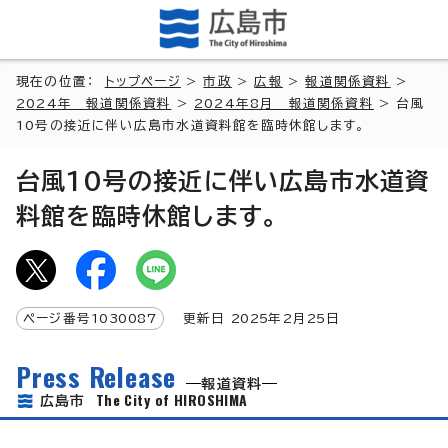
現在の位置：
トップページ
>
市政
>
広報
>
報道関係資料
>
2024年 報道関係資料
>
2024年8月 報道関係資料
> 台風
10号の接近に伴い広島市水道資料館を臨時休館します。
台風10号の接近に伴い広島市水道資
料館を臨時休館します。
ページ番号
1030087
更新日
2025
年2月
25
日
Press Release
報道資料
The City of HIROSHIMA
広島市