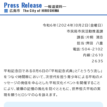
Press Release
報道資料
The City of HIROSHIMA
広島市
令和6年（2024年）8月2日（金曜日）
市民局市民活動推進課
課長：片桐 清志
担当：齊田 八重
電話：504-2102
内線：2610
2635
平和記念日である8月6日の「平和記念式典」と「とうろう流し」
をつなぐ時間帯において、次世代を担う青少年による平和のメ
ッセージの発信を中心とした平和文化イベントを開催すること
により、被爆の記憶の風化を防ぐとともに、世界恒久平和の実
現を願うヒロシマの心を訴えます。