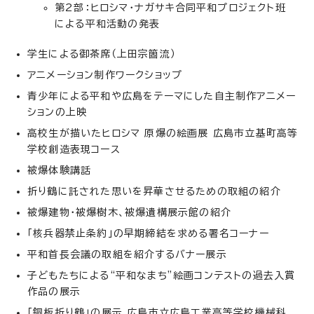
第2部：ヒロシマ・ナガサキ合同平和プロジェクト班
による平和活動の発表
学生による御茶席（上田宗箇流）
アニメーション制作ワークショップ
青少年による平和や広島をテーマにした自主制作アニメー
ションの上映
高校生が描いたヒロシマ 原爆の絵画展 広島市立基町高等
学校創造表現コース
被爆体験講話
折り鶴に託された思いを昇華させるための取組の紹介
被爆建物・被爆樹木、被爆遺構展示館の紹介
「核兵器禁止条約」の早期締結を求める署名コーナー
平和首長会議の取組を紹介するバナー展示
子どもたちによる“平和なまち”絵画コンテストの過去入賞
作品の展示
「銅板折り鶴」の展示 広島市立広島工業高等学校機械科