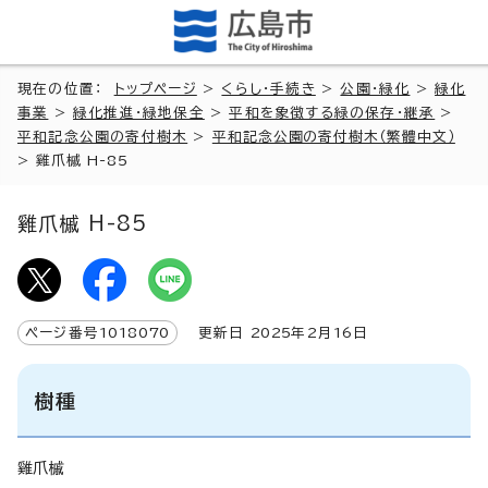
現在の位置：
トップページ
>
くらし・手続き
>
公園・緑化
>
緑化
事業
>
緑化推進・緑地保全
>
平和を象徴する緑の保存・継承
>
平和記念公園の寄付樹木
>
平和記念公園の寄付樹木（繁體中文）
>
雞爪槭 H-85
雞爪槭 H-85
ページ番号
1018070
更新日
2025
年2月
16
日
樹種
雞爪槭