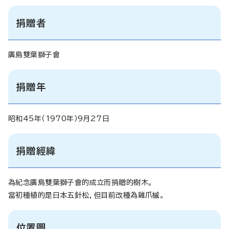
捐贈者
廣島雙葉獅子會
捐贈年
昭和45年（1970年）9月27日
捐贈經緯
為紀念廣島雙葉獅子會的成立而捐贈的樹木。
當初種植的是日本五針松，但目前改種為雞爪槭。
位置圖