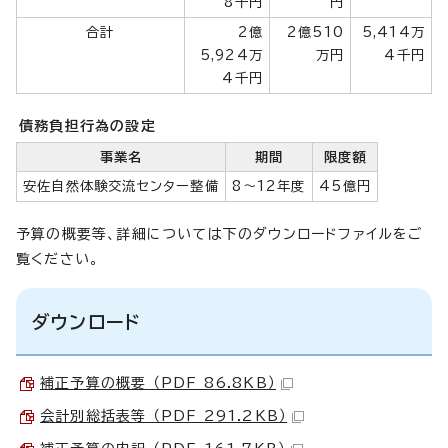
8千円
円
合計
2億
2億510
5,414万
5,924万
万円
4千円
4千円
債務負担行為の設定
事業名
期間
限度額
安佐自然体験交流センター整備
8～12年度
45億円
予算の概要等、詳細については下のダウンロードファイルをご
覧ください。
ダウンロード
補正予算の概要 （PDF 86.8KB）
会計別総括表等 （PDF 291.2KB）