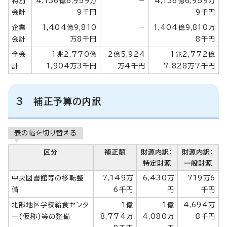
特別
4,136億6,959万
－
4,136億6,959万
会計
9千円
9千円
企業
1,404億9,810
－
1,404億9,810万
会計
万8千円
8千円
全会
1兆2,770億
2億5,924
1兆2,772億
計
1,904万3千円
万4千円
7,828万7千円
3 補正予算の内訳
表の幅を切り替える
区分
補正額
財源内訳：
財源内訳：
特定財源
一般財源
中央図書館等の移転整
7,149万
6,430万
719万6
備
6千円
円
千円
北部地区学校給食センタ
1億
1億
4,694万
ー(仮称)等の整備
8,774万
4,080万
8千円