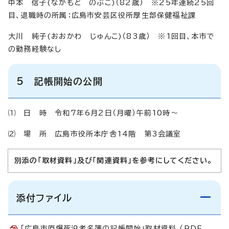
中本 信子(なかもと のぶこ)（82歳） ※25年連続25回
目、退職時の所属：広島市安芸区役所厚生部保健福祉課
大川 純子(おおかわ じゅんこ)（83歳） ※1回目、本市で
の勤務経験なし
5 記帳開始の公開
⑴ 日 時 令和7年6月2日（月曜）午前10時～
⑵ 場 所 広島市役所本庁舎14階 第3会議室
別添の「取材資料」及び「関連資料」を参考にしてください。
添付ファイル
「広島市原爆死没者名簿の記帳開始」取材資料 （PDF