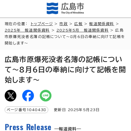
現在の位置：
トップページ
>
市政
>
広報
>
報道関係資料
>
2025年 報道関係資料
>
2025年5月 報道関係資料
> 広島
市原爆死没者名簿の記帳について～8月6日の奉納に向けて記帳を
開始します～
広島市原爆死没者名簿の記帳につい
て～8月6日の奉納に向けて記帳を開
始します～
ページ番号
1040438
更新日
2025
年5月
23
日
Press Release
報道資料