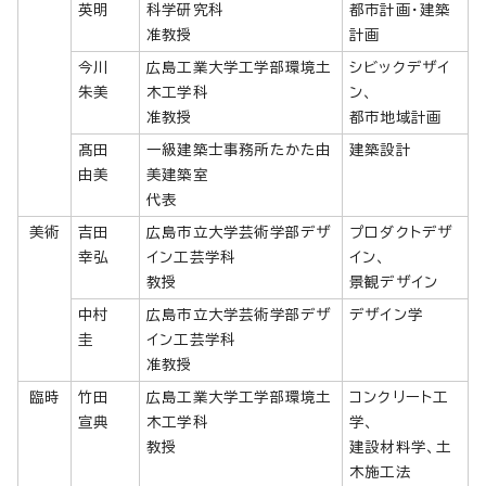
英明
科学研究科
都市計画・建築
准教授
計画
今川
広島工業大学工学部環境土
シビックデザイ
朱美
木工学科
ン、
准教授
都市地域計画
髙田
一級建築士事務所たかた由
建築設計
由美
美建築室
代表
美術
吉田
広島市立大学芸術学部デザ
プロダクトデザ
幸弘
イン工芸学科
イン、
教授
景観デザイン
中村
広島市立大学芸術学部デザ
デザイン学
圭
イン工芸学科
准教授
臨時
竹田
広島工業大学工学部環境土
コンクリート工
宣典
木工学科
学、
教授
建設材料学、土
木施工法