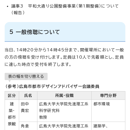
議事3 平和大通り公園整備事業（第1期整備）について
（報告）
5 一般傍聴について
当日、14時20分から14時45分まで、開催場所において一般
の方の傍聴を受け付けします。定員は10人で先着順とし、定員
に達した時点で受付を終了します。
表の幅を切り替える
（参考）広島市都市デザインアドバイザー会議委員
区分
氏名
所属・役職
専門分野
建
田中
広島大学大学院先進理工系
都市環境
築・
貴宏
科学研究科
都市
教授
景観
角倉
広島大学大学院先進理工系
建築学、