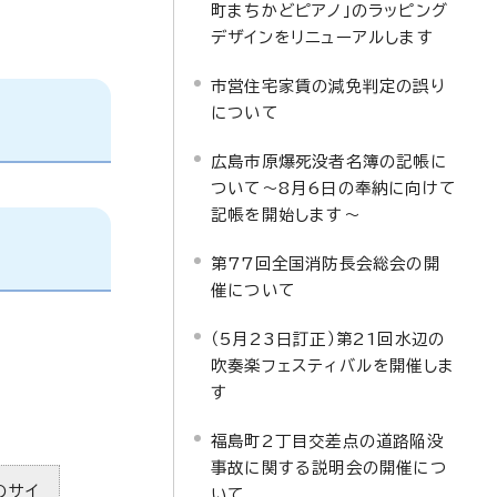
町まちかどピアノ」のラッピング
デザインをリニューアルします
市営住宅家賃の減免判定の誤り
について
広島市原爆死没者名簿の記帳に
ついて～8月6日の奉納に向けて
記帳を開始します～
第77回全国消防長会総会の開
催について
（5月23日訂正）第21回水辺の
吹奏楽フェスティバルを開催しま
す
福島町2丁目交差点の道路陥没
事故に関する説明会の開催につ
のサイ
いて