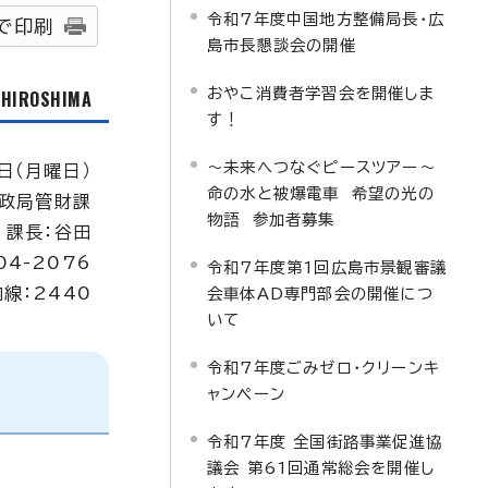
令和7年度中国地方整備局長・広
で印刷
島市長懇談会の開催
おやこ消費者学習会を開催しま
f HIROSHIMA
す！
～未来へつなぐピースツアー～
日（月曜日）
命の水と被爆電車 希望の光の
政局管財課
物語 参加者募集
課長：谷田
04-2076
令和7年度第1回広島市景観審議
内線：2440
会車体AD専門部会の開催につ
いて
令和7年度ごみゼロ・クリーンキ
ャンペーン
令和7年度 全国街路事業促進協
議会 第61回通常総会を開催し