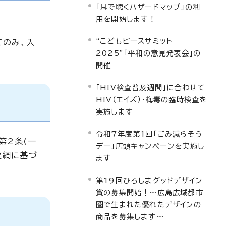
「耳で聴くハザードマップ」の利
用を開始します！
“こどもピースサミット
てのみ、入
2025”「平和の意見発表会」の
。
開催
「HIV検査普及週間」に合わせて
HIV（エイズ）・梅毒の臨時検査を
実施します
令和7年度第1回「ごみ減らそう
第2条(一
デー」店頭キャンペーンを実施し
要綱に基づ
ます
第19回ひろしまグッドデザイン
賞の募集開始！～広島広域都市
圏で生まれた優れたデザインの
商品を募集します～