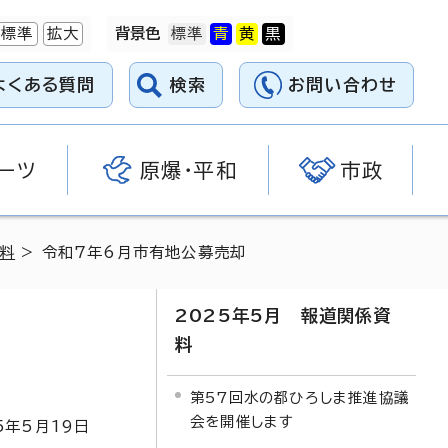
標準
拡大
背景色
よくある質問
検索
お問い合わせ
ーツ
原爆・平和
市政
資料
> 令和7年6月市有地公募売却
2025年5月 報道関係資
料
第57回水の都ひろしま推進協議
会を開催します
5
年5月
19
日