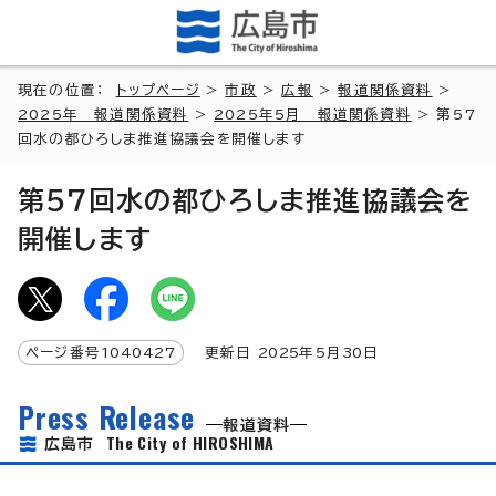
現在の位置：
トップページ
>
市政
>
広報
>
報道関係資料
>
2025年 報道関係資料
>
2025年5月 報道関係資料
> 第57
回水の都ひろしま推進協議会を開催します
第57回水の都ひろしま推進協議会を
開催します
ページ番号
1040427
更新日
2025
年5月
30
日
Press Release
報道資料
The City of HIROSHIMA
広島市