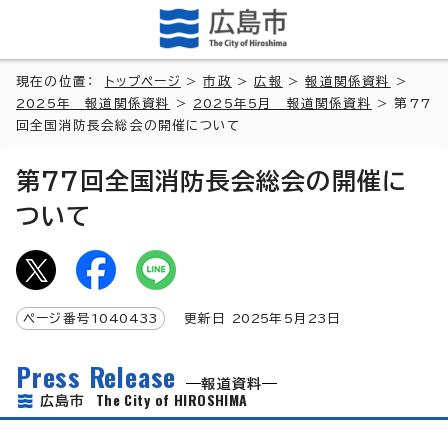
現在の位置：
トップページ
>
市政
>
広報
>
報道関係資料
>
2025年 報道関係資料
>
2025年5月 報道関係資料
> 第77
回全国消防長会総会の開催について
第77回全国消防長会総会の開催に
ついて
ページ番号
1040433
更新日
2025
年5月
23
日
Press Release
報道資料
The City of HIROSHIMA
広島市