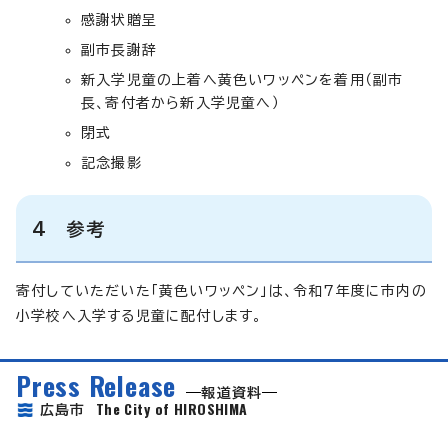
感謝状贈呈
副市長謝辞
新入学児童の上着へ黄色いワッペンを着用（副市
長、寄付者から新入学児童へ）
閉式
記念撮影
4 参考
寄付していただいた「黄色いワッペン」は、令和7年度に市内の
小学校へ入学する児童に配付します。
Press Release
報道資料
The City of HIROSHIMA
広島市