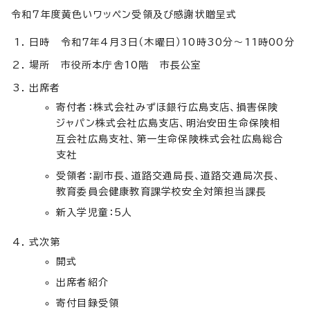
令和7年度黄色いワッペン受領及び感謝状贈呈式
日時 令和7年4月3日（木曜日）10時30分～11時00分
場所 市役所本庁舎10階 市長公室
出席者
寄付者：株式会社みずほ銀行広島支店、損害保険
ジャパン株式会社広島支店、明治安田生命保険相
互会社広島支社、第一生命保険株式会社広島総合
支社
受領者：副市長、道路交通局長、道路交通局次長、
教育委員会健康教育課学校安全対策担当課長
新入学児童：5人
式次第
開式
出席者紹介
寄付目録受領