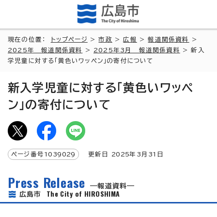
現在の位置：
トップページ
>
市政
>
広報
>
報道関係資料
>
2025年 報道関係資料
>
2025年3月 報道関係資料
> 新入
学児童に対する「黄色いワッペン」の寄付について
新入学児童に対する「黄色いワッペ
ン」の寄付について
ページ番号
1039029
更新日
2025
年3月
31
日
Press Release
報道資料
The City of HIROSHIMA
広島市